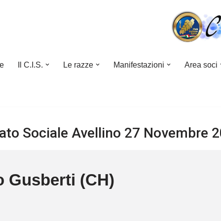
e
Il C.I.S.
Le razze
Manifestazioni
Area soci
to Sociale Avellino 27 Novembre 
 Gusberti (CH)