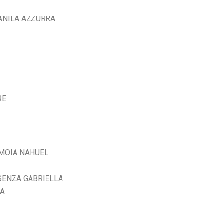
DANILA AZZURRA
ORE
 AMOIA NAHUEL
OSENZA GABRIELLA
NA