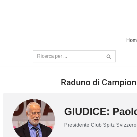
Vai
al
contenuto
Hom
Raduno di Campiona
GIUDICE: Paolo
Presidente Club Spitz Svizzero