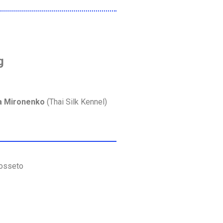
g
a Mironenko
(Thai Silk Kennel)
rosseto