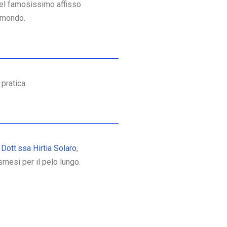
 del famosissimo affisso
l mondo.
 pratica.
a
Dott.ssa Hirtia Solaro
,
smesi per il pelo lungo.