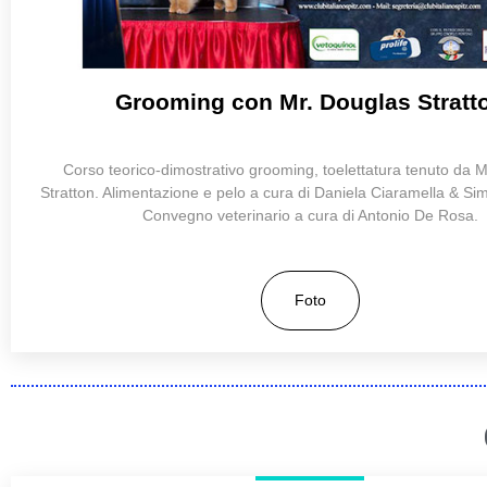
Grooming con Mr. Douglas Stratt
Corso teorico-dimostrativo grooming, toelettatura tenuto da 
Stratton. Alimentazione e pelo a cura di Daniela Ciaramella & Si
Convegno veterinario a cura di Antonio De Rosa.
Foto