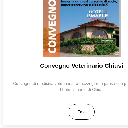
Convegno Veterinario Chiusi
Convegno di medicina veterinaria, a mezzogiorno pausa con p
l'Hotel Ismaele di Chiusi
Foto