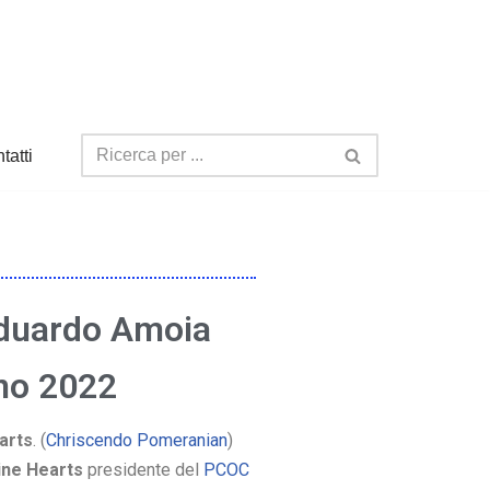
tatti
Eduardo Amoia
no 2022
arts
. (
Chriscendo Pomeranian
)
ine Hearts
presidente del
PCOC