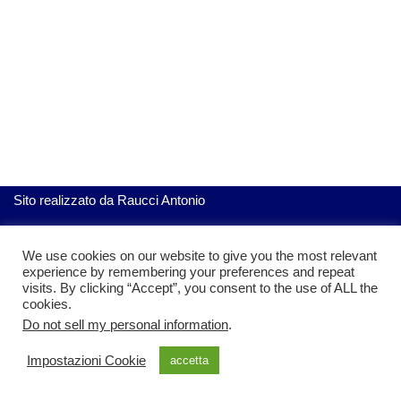
Sito realizzato da
Raucci Antonio
We use cookies on our website to give you the most relevant
ServiziGratis.com
| Realizzato da Raucci Antonio
experience by remembering your preferences and repeat
visits. By clicking “Accept”, you consent to the use of ALL the
cookies.
Do not sell my personal information
.
Impostazioni Cookie
accetta
Privacy policy