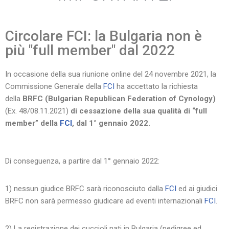
Circolare FCI: la Bulgaria non è
più "full member" dal 2022
In occasione della sua riunione online del 24 novembre 2021, la
Commissione Generale della
FCI
ha accettato la richiesta
della
BRFC (Bulgarian Republican Federation of Cynology)
(Ex. 48/08.11.2021)
di cessazione della sua qualità di “full
member” della
FCI
, dal 1° gennaio 2022.
Di conseguenza, a partire dal 1° gennaio 2022:
1) nessun giudice BRFC sarà riconosciuto dalla
FCI
ed ai giudici
BRFC non sarà permesso giudicare ad eventi internazionali
FCI
.
2) La registrazione dei cuccioli nati in Bulgaria (pedigree ed