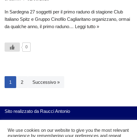
In Sardegna 27 soggetti per il primo raduno di stagione Club
Italiano Spitz e Gruppo Cinofilo Cagliaritano organizzano, ormai
da qualche anno, il primo raduno…
Leggi tutto »
0
1
2
Successivo »
Sito realizzato da
Raucci Antonio
We use cookies on our website to give you the most relevant
ServiziGratis.com
| Realizzato da Raucci Antonio
experience by remembering your preferences and repeat