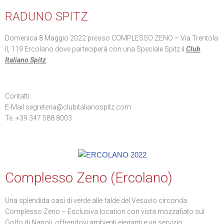
RADUNO SPITZ
Domenica 8 Maggio 2022 presso COMPLESSO ZENO
– Via Trentola
II, 119
Ercolano
dove parteciperà con una Speciale Spitz il
Club
Italiano Spitz
.
Contatti:
E-Mail segreteria@clubitalianospitz.com
Te. +39 347 588 8003
Complesso Zeno (Ercolano)
Una splendida oasi di verde alle falde del Vesuvio circonda
Complesso Zeno – Esclusiva location con vista mozzafiato sul
Golfo di Napoli, offrendovi ambienti eleganti e un servizio