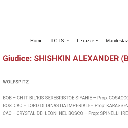
Vai
al
contenuto
Home
Il C.I.S.
Le razze
Manifestaz
Giudice: SHISHKIN ALEXANDER (BY)
WOLFSPITZ
BOB – CH IT BIL’KIS SEREBRISTOE SIYANIE – Prop: COSAC
BOS, CAC – LORD DI DINASTIA IMPERIALE– Prop: KARASSE
CAC – CRYSTAL DEI LEONI NEL BOSCO – Prop: SPINELLI IR