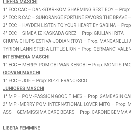
LIBERA MASCHI
1° ECC CAC – DAN-STAR-KOM SHARMING BEST BOY. – Prop
2° ECC R.CAC – SUNORANGE FORTUNE FAVORS THE BRAVE –
3° ECC – HAYDEN LISTEN TO YOUR HEART BY SABINA – Pro
4° ECC – SIMBA IZ KASKADA GREZ – Prop: GIULIANI RITA
CHUPA-CHUPS ESTIVA-JODIAN (TOY) – Prop: MANGANELLI
TYRION LANNISTER A LITTLE LION – Prop: GERMANO’ VALE
INTERMEDIA MASCHI
1° ECC – MERRY POM OBI WAN KENOBI – Prop: MONTIS PA
GIOVANI MASCHI
1° ECC – JOE – Prop: RIZZI FRANCESCO
JUNIORES MASCHI
1° M.P. – POM-PASSION GOOD TIMES – Prop: GAMBASIN C
2° M.P. -MERRY POM INTERNATIONAL LOVER MITO – Prop:
ASS – GEMMISSIMA CARE BEARS – Prop: CARONE GEMMA 
LIBERA FEMMINE