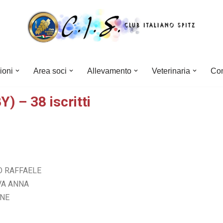
ioni
Area soci
Allevamento
Veterinaria
Con
 – 38 iscritti
CO RAFFAELE
VA ANNA
ENE