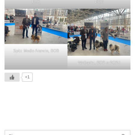
PUP
BOB
Spitz Medio Arancio, BOB
Wolfspitz, BOB e BOBJ
+1