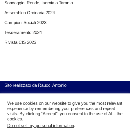
Sondaggio: Rende, Isernia o Taranto
Assemblea Ordinaria 2024
Campioni Sociali 2023
Tesseramento 2024
Rivista CIS 2023
Sito realizzato da
Raucci Antonio
We use cookies on our website to give you the most relevant
ServiziGratis.com
| Realizzato da Raucci Antonio
experience by remembering your preferences and repeat
visits. By clicking “Accept”, you consent to the use of ALL the
cookies.
Do not sell my personal information
.