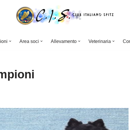
ioni
Area soci
Allevamento
Veterinaria
Con
ampioni