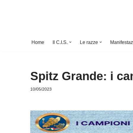
Vai
al
contenuto
Home
Il C.I.S.
Le razze
Manifestaz
Spitz Grande: i c
10/05/2023