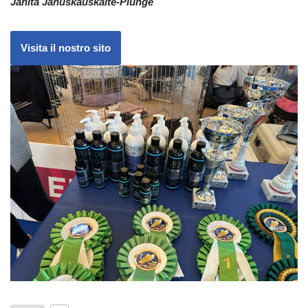
Janita Januškauskaitė-Plungė
Visita il nostro sito